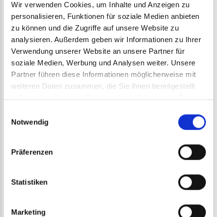
Wir verwenden Cookies, um Inhalte und Anzeigen zu
19. Gesundheitsforum Bad Schwalbach
personalisieren, Funktionen für soziale Medien anbieten
zu können und die Zugriffe auf unsere Website zu
„Gesundheit 4.0: Digitalisierung trifft Gesundheit“
analysieren. Außerdem geben wir Informationen zu Ihrer
Verwendung unserer Website an unsere Partner für
Samstag, 18. Mai 2019, 14.00 – 17.00 Uhr
soziale Medien, Werbung und Analysen weiter. Unsere
Sonntag, 19. Mai 2019, 10.00 – 17.00 Uhr.
Partner führen diese Informationen möglicherweise mit
weiteren Daten zusammen, die Sie ihnen bereitgestellt
Sie finden uns im großen Saal, Stand 10.
haben oder die sie im Rahmen Ihrer Nutzung der Dienste
gesammelt haben.
Einwilligungsauswahl
Notwendig
Präferenzen
PREVIOUS
Statistiken
Neues von den Weihnachtswichteln
Marketing