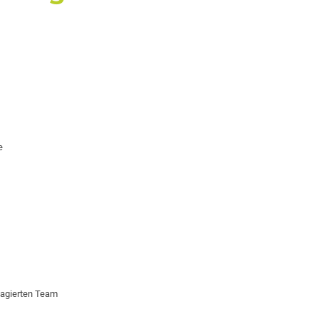
e
gagierten Team