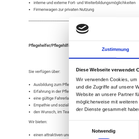
interne und externe Fort- und Weiterbildungsmöglichkeiten
Firmenwagen zur privaten Nutzung
________________________________________________________
Pflegehelfer/Pflegehilfskraft (m/w/d) in Voll & Teilzeit 50-75%
Zustimmung
Diese Webseite verwendet 
Sie verfügen über:
Wir verwenden Cookies, um I
Ausbildung zum Pflegehelfer
und die Zugriffe auf unsere 
Erfahrung in der Pflege
Website an unsere Partner fü
eine gültige Fahrerlaubnis
möglicherweise mit weiteren
Empathie und soziale Kompetenz
der Dienste gesammelt habe
den Wunsch, im Team mit Eigenverantwortung arbeiten zu w
Wir bieten:
Einwilligungsauswahl
Notwendig
einen attraktiven und sicheren Arbeitsplatz